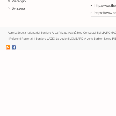
Viareggio
http://www.th
Svizzera
https://www.s
Apre la Scuola Italiana del Sentiero
Area Privata
Attività
blog
Contattaci
EMILIA ROMA
I Referenti Regionali
Il Sentiero
LAZIO
Le Lezioni
LOMBARDIA
Loris Barbieri
News
PI