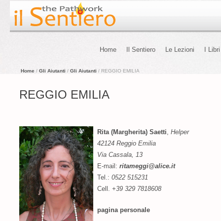
Home
Il Sentiero
Le Lezioni
I Libri
Home
/
Gli Aiutanti
/
Gli Aiutanti
/ REGGIO EMILIA
REGGIO EMILIA
Rita (Margherita) Saetti
,
Helper
42124
Reggio Emilia
Via Cassala, 13
E-mail:
ritameggi@alice.it
Tel.:
0522 515231
Cell.
+39 329 7818608
pagina personale