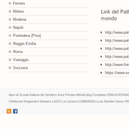
Ferrara
Milano
Modena
Napoli
http://www.pa
Pontedera (Pisa)
http://www.pat
Reggio Emilia
http://www.pat
Roma
http://www.pa
Viareggio
http://www.th
Svizzera
https://www.s
Apre la Scuola Italiana del Sentiero
Area Privata
Attività
blog
Contattaci
EMILIA ROMA
I Referenti Regionali
Il Sentiero
LAZIO
Le Lezioni
LOMBARDIA
Loris Barbieri
News
PI