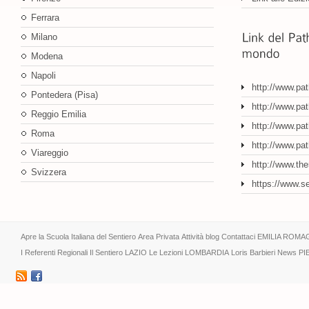
Ferrara
Milano
Modena
Napoli
http://www.pa
Pontedera (Pisa)
http://www.pat
Reggio Emilia
http://www.pat
Roma
http://www.pa
Viareggio
http://www.th
Svizzera
https://www.s
Apre la Scuola Italiana del Sentiero
Area Privata
Attività
blog
Contattaci
EMILIA ROMA
I Referenti Regionali
Il Sentiero
LAZIO
Le Lezioni
LOMBARDIA
Loris Barbieri
News
PI