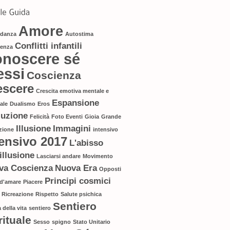
Amore
danza
Autostima
Conflitti infantili
renza
noscere sé
essi
Coscienza
escere
Crescita emotiva mentale e
Espansione
uale
Dualismo
Eros
luzione
Felicità
Foto Eventi
Gioia
Grande
Illusione
Immagini
zione
intensivo
tensivo 2017
L'abisso
'illusione
Lasciarsi andare
Movimento
va Coscienza
Nuova Era
Opposti
Principi cosmici
 d'amare
Piacere
Ricreazione
Rispetto
Salute psichica
Sentiero
 della vita
sentiero
rituale
Sesso
spigno
Stato Unitario