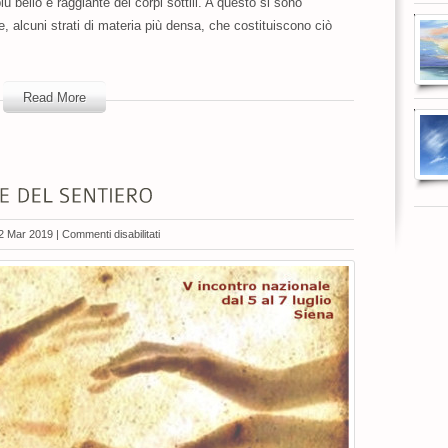
 più bello è raggiante dei corpi sottili. A questo si sono
 alcuni strati di materia più densa, che costituiscono ciò
Read More
su
2 Mar 2019 |
Commenti disabilitati
V
INCONTRO
NAZIONALE
DEL
SENTIERO