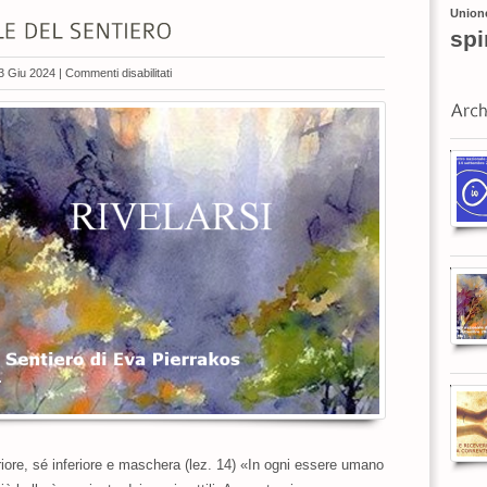
Union
spi
su
3 Giu 2024 |
Commenti disabilitati
VI
INCONTRO
NAZIONALE
DEL
SENTIERO
e, sé inferiore e maschera (lez. 14) «In ogni essere umano