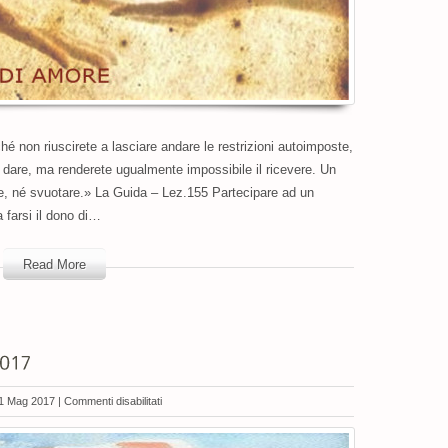
 non riuscirete a lasciare andare le restrizioni autoimposte,
o dare, ma renderete ugualmente impossibile il ricevere. Un
re, né svuotare.» La Guida – Lez.155 Partecipare ad un
a farsi il dono di…
Read More
su
1 Mag 2017 |
Commenti disabilitati
INCONTRO
INTENSIVO