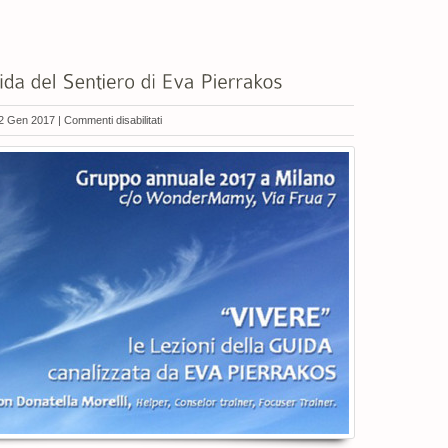
su
2 Gen 2017 |
Commenti disabilitati
“VIVERE”
le
lezioni
della
Guida
del
Sentiero
di
Eva
Pierrakos