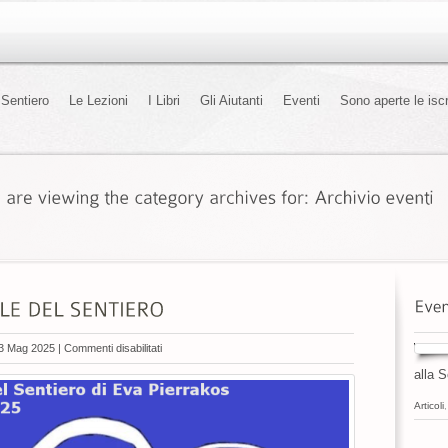
l Sentiero
Le Lezioni
I Libri
Gli Aiutanti
Eventi
Sono aperte le iscr
su
3 Mag 2025 |
Commenti disabilitati
VII
alla S
INCONTRO
Articoli
NAZIONALE
DEL