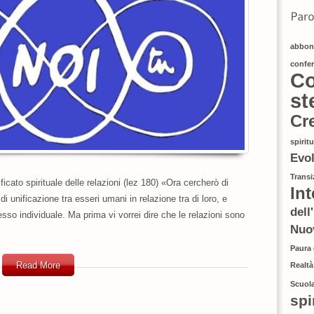
SENTIERO
abbon
confe
Co
st
Cr
spirit
Evo
Transi
ato spirituale delle relazioni (lez 180) «Ora cercherò di
In
i unificazione tra esseri umani in relazione tra di loro, e
dell
sso individuale. Ma prima vi vorrei dire che le relazioni sono
Nuo
Paura
Read More
Realtà
Scuola
spi