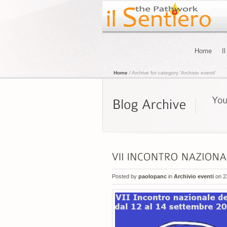
Home
I
Home
/ Archive for category 'Archivio eventi'
Posted by
paolopanc
in
Archivio eventi
on 2