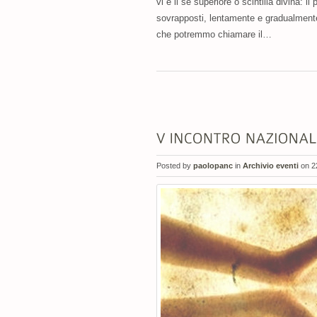
vi è il sé superiore o scintilla divina: il
sovrapposti, lentamente e gradualmente,
che potremmo chiamare il…
Posted by
paolopanc
in
Archivio eventi
on 2