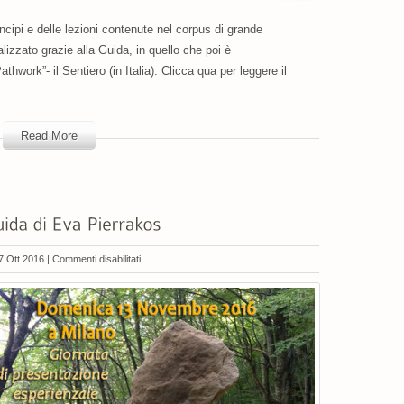
incipi e delle lezioni contenute nel corpus di grande
zzato grazie alla Guida, in quello che poi è
work”- il Sentiero (in Italia). Clicca qua per leggere il
Read More
su
7 Ott 2016 |
Commenti disabilitati
“VIVERE”
le
Lezioni
della
Guida
di
Eva