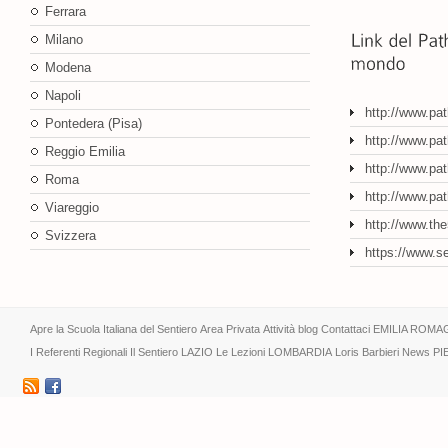
Ferrara
Milano
Modena
Napoli
http://www.pa
Pontedera (Pisa)
http://www.pat
Reggio Emilia
http://www.pat
Roma
http://www.pa
Viareggio
http://www.th
Svizzera
https://www.s
Apre la Scuola Italiana del Sentiero
Area Privata
Attività
blog
Contattaci
EMILIA ROMA
I Referenti Regionali
Il Sentiero
LAZIO
Le Lezioni
LOMBARDIA
Loris Barbieri
News
PI