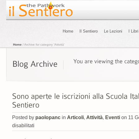
Home
Il Sentiero
Le Lezioni
I Libri
Home
/ Archive for category 'Attività'
Posted by
paolopanc
in
Articoli
,
Attività
,
Eventi
on 11 G
disabilitati
su
Sono
aperte