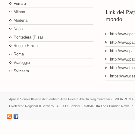
Ferrara
Milano
Modena
Napoli
http://www.pa
Pontedera (Pisa)
http://www.pat
Reggio Emilia
http://www.pat
Roma
http://www.pa
Viareggio
http://www.th
Svizzera
https://www.s
Apre la Scuola Italiana del Sentiero
Area Privata
Attività
blog
Contattaci
EMILIA ROMA
I Referenti Regionali
Il Sentiero
LAZIO
Le Lezioni
LOMBARDIA
Loris Barbieri
News
PI