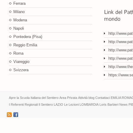
Ferrara
Milano
Modena
Napoli
http://www.pa
Pontedera (Pisa)
http://www.pat
Reggio Emilia
http://www.pat
Roma
http://www.pa
Viareggio
http://www.th
Svizzera
https://www.s
Apre la Scuola Italiana del Sentiero
Area Privata
Attività
blog
Contattaci
EMILIA ROMA
I Referenti Regionali
Il Sentiero
LAZIO
Le Lezioni
LOMBARDIA
Loris Barbieri
News
PI