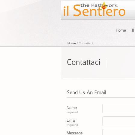
Home
I
Home
/ Contattaci
Name
required
Email
required
Message