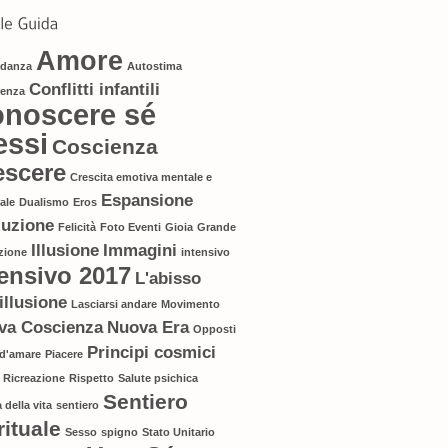
Amore
danza
Autostima
Conflitti infantili
renza
noscere sé
essi
Coscienza
escere
Crescita emotiva mentale e
Espansione
uale
Dualismo
Eros
luzione
Felicità
Foto Eventi
Gioia
Grande
Illusione
Immagini
zione
intensivo
tensivo 2017
L'abisso
'illusione
Lasciarsi andare
Movimento
va Coscienza
Nuova Era
Opposti
Principi cosmici
 d'amare
Piacere
Ricreazione
Rispetto
Salute psichica
Sentiero
 della vita
sentiero
rituale
Sesso
spigno
Stato Unitario