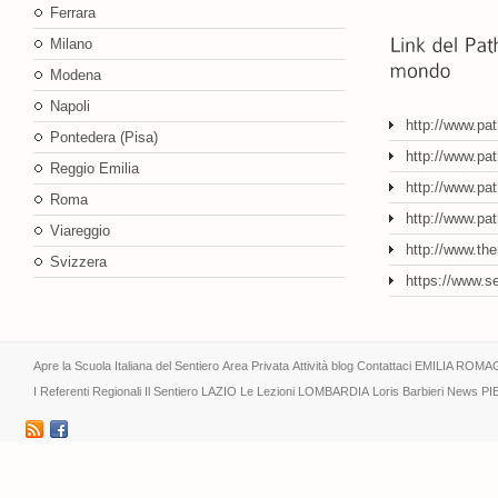
Ferrara
Milano
Modena
Napoli
http://www.pa
Pontedera (Pisa)
http://www.pat
Reggio Emilia
http://www.pat
Roma
http://www.pa
Viareggio
http://www.th
Svizzera
https://www.s
Apre la Scuola Italiana del Sentiero
Area Privata
Attività
blog
Contattaci
EMILIA ROMA
I Referenti Regionali
Il Sentiero
LAZIO
Le Lezioni
LOMBARDIA
Loris Barbieri
News
PI