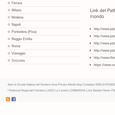
Ferrara
Milano
Modena
Napoli
http://www.pa
Pontedera (Pisa)
http://www.pat
Reggio Emilia
http://www.pat
Roma
http://www.pa
Viareggio
http://www.th
Svizzera
https://www.s
Apre la Scuola Italiana del Sentiero
Area Privata
Attività
blog
Contattaci
EMILIA ROMA
I Referenti Regionali
Il Sentiero
LAZIO
Le Lezioni
LOMBARDIA
Loris Barbieri
News
PI