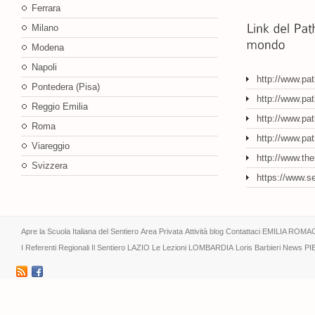
Ferrara
Milano
Modena
Napoli
http://www.pa
Pontedera (Pisa)
http://www.pat
Reggio Emilia
http://www.pat
Roma
http://www.pa
Viareggio
http://www.th
Svizzera
https://www.s
Apre la Scuola Italiana del Sentiero
Area Privata
Attività
blog
Contattaci
EMILIA ROMA
I Referenti Regionali
Il Sentiero
LAZIO
Le Lezioni
LOMBARDIA
Loris Barbieri
News
PI