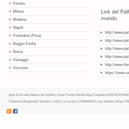
Ferrara
Milano
Modena
Napoli
http://www.pa
Pontedera (Pisa)
http://www.pat
Reggio Emilia
http://www.pat
Roma
http://www.pa
Viareggio
http://www.th
Svizzera
https://www.s
Apre la Scuola Italiana del Sentiero
Area Privata
Attività
blog
Contattaci
EMILIA ROMA
I Referenti Regionali
Il Sentiero
LAZIO
Le Lezioni
LOMBARDIA
Loris Barbieri
News
PI